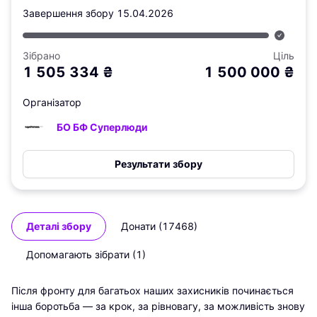
Завершення збору
15.04.2026
Зібрано
Ціль
1 505 334
₴
1 500 000
₴
Організатор
БО БФ Суперлюди
Результати збору
Деталі збору
Донати (17468)
Допомагають зібрати (1)
Після фронту для багатьох наших захисників починається 
інша боротьба — за крок, за рівновагу, за можливість знову 