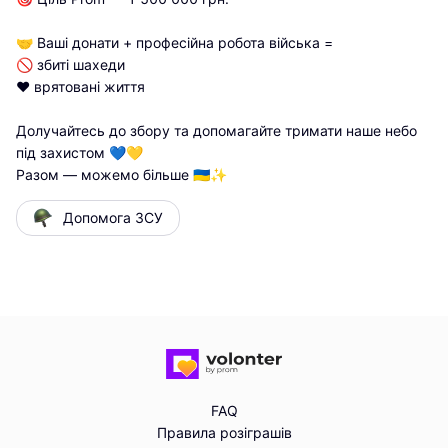
🤝 Ваші донати + професійна робота війська =

🚫 збиті шахеди

❤️ врятовані життя

Долучайтесь до збору та допомагайте тримати наше небо 
під захистом 💙💛

Разом — можемо більше 🇺🇦✨
Допомога ЗСУ
FAQ
Правила розіграшів