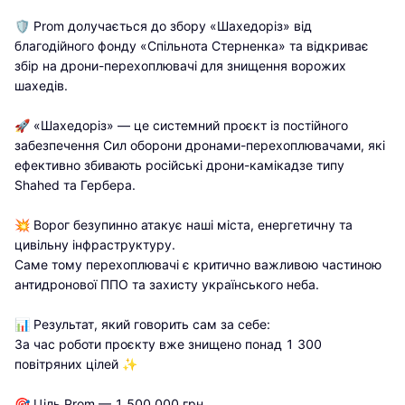
🛡️ Prom долучається до збору «Шахедоріз» від 
благодійного фонду «Спільнота Стерненка» та відкриває 
збір на дрони-перехоплювачі для знищення ворожих 
шахедів.

🚀 «Шахедоріз» — це системний проєкт із постійного 
забезпечення Сил оборони дронами-перехоплювачами, які 
ефективно збивають російські дрони-камікадзе типу 
Shahed та Гербера.

💥 Ворог безупинно атакує наші міста, енергетичну та 
цивільну інфраструктуру.

Саме тому перехоплювачі є критично важливою частиною 
антидронової ППО та захисту українського неба.

📊 Результат, який говорить сам за себе:

За час роботи проєкту вже знищено понад 1 300 
повітряних цілей ✨

🎯 Ціль Prom — 1 500 000 грн.
