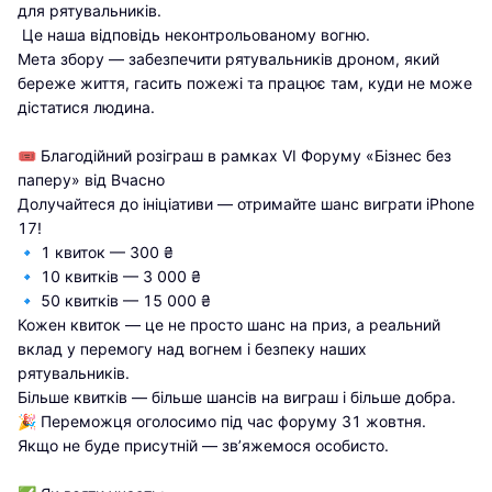
для рятувальників.

 Це наша відповідь неконтрольованому вогню.

Мета збору — забезпечити рятувальників дроном, який 
береже життя, гасить пожежі та працює там, куди не може 
дістатися людина.

🎟 Благодійний розіграш в рамках VI Форуму «Бізнес без 
паперу» від Вчасно

Долучайтеся до ініціативи — отримайте шанс виграти iPhone 
17!

🔹 1 квиток — 300 ₴

🔹 10 квитків — 3 000 ₴

🔹 50 квитків — 15 000 ₴

Кожен квиток — це не просто шанс на приз, а реальний 
вклад у перемогу над вогнем і безпеку наших 
рятувальників.

Більше квитків — більше шансів на виграш і більше добра.

🎉 Переможця оголосимо під час форуму 31 жовтня.

Якщо не буде присутній — зв’яжемося особисто.
