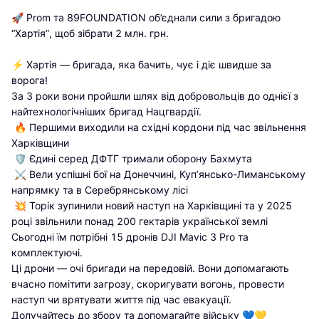
🚀 Prom та 89FOUNDATION об’єднали сили з бригадою 
“Хартія”, щоб зібрати 2 млн. грн.

⚡ Хартія — бригада, яка бачить, чує і діє швидше за 
ворога!

За 3 роки вони пройшли шлях від добровольців до однієї з 
найтехнологічніших бригад Нацгвардії.

 🔥 Першими виходили на східні кордони під час звільнення 
Харківщини

 🛡 Єдині серед ДФТГ тримали оборону Бахмута

 ⚔ Вели успішні бої на Донеччині, Купʼянсько-Лиманському 
напрямку та в Серебрянському лісі

 💥 Торік зупинили новий наступ на Харківщині та у 2025 
році звільнили понад 200 гектарів української землі

Сьогодні їм потрібні 15 дронів DJI Mavic 3 Pro та 
комплектуючі.

Ці дрони — очі бригади на передовій. Вони допомагають 
вчасно помітити загрозу, скоригувати вогонь, провести 
наступ чи врятувати життя під час евакуації.

Долучайтесь до збору та допомагайте війську 💙💛
